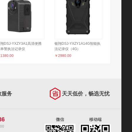
翔DSJ-YXZY3A1高清便携
银翔DSJ-YXZY1A14G智能执
式单警执法记录仪
法记录仪（4G）
￥
1380.00
￥
2980.00
致服务
天天低价，畅选无忧
36
微信
移动端
00