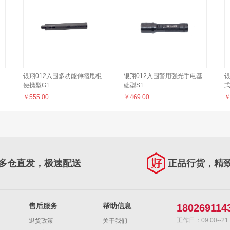
音
银翔012入围多功能伸缩甩棍
银翔012入围警用强光手电基
银
便携型G1
础型S1
￥
555.00
￥
469.00
多仓直发，极速配送
正品行货，精
售后服务
帮助信息
180269114
工作日：09:00--21:
退货政策
关于我们